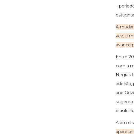
– períod
estagnad
A mudanç
vez, a m
avanço p
Entre 20
com a mo
Negras I
adoção, 
and Gove
sugerem 
brasileira.
Além dis
aparece