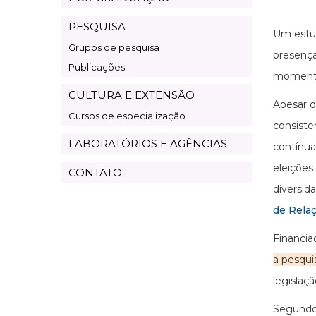
PESQUISA
Um estud
Grupos de pesquisa
presença
Publicações
momento
CULTURA E EXTENSÃO
Apesar d
Cursos de especialização
consiste
LABORATÓRIOS E AGÊNCIAS
contínua
eleições
CONTATO
diversid
de Rela
Financia
a pesqui
legislaç
Segundo 