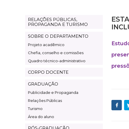
ESTA
RELAÇÕES PÚBLICAS,
Departamento
PROPAGANDA E TURISMO
INCL
Relações
SOBRE O DEPARTAMENTO
Públicas,
Estudo
Projeto acadêmico
Propaganda
Chefia, conselho e comissões
e
presen
Quadro técnico-administrativo
Turismo
pressõ
CORPO DOCENTE
GRADUAÇÃO
Publicidade e Propaganda
Relações Públicas
Turismo
Área do aluno
PÓS-GRADUAÇÃO