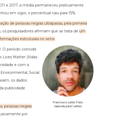
re 2011 e 2017, a média permaneceu praticamente
ou em vigor, o percentual caiu para 15%.
ação de pessoas negras ultrapassa, pela primeira
, os pesquisadores afirmam que se trata de
um
sformações estruturais no setor
.
. O período coincide
k Lives Matter (Vidas
ersidade e com a
a Environmental, Social
assim, os dados
da publicidade
Francisco Leite. Foto:
ças, pessoas negras
reprodução/ Lattes
lusivamente por