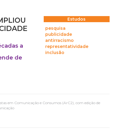
MPLIOU
Estudos
ICIDADE
pesquisa
publicidade
antirracismo
écadas a
representatividade
inclusão
pende de
acistas em Comunicação e Consumos (ArC2), com edição de
unicação