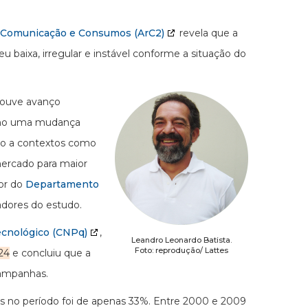
m Comunicação e Consumos (ArC2)
revela que a
u baixa, irregular e instável conforme a situação do
houve avanço
inho uma mudança
ndo a contextos como
mercado para maior
sor do
Departamento
dores do estudo.
ecnológico (CNPq)
,
Leandro Leonardo Batista.
Foto: reprodução/ Lattes
024
e concluiu que a
 campanhas.
 no período foi de apenas 33%. Entre 2000 e 2009