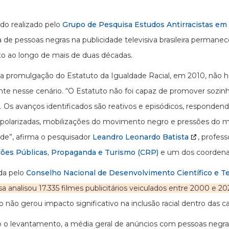
o realizado pelo
Grupo de Pesquisa Estudos Antirracistas e
 de pessoas negras na publicidade televisiva brasileira permanece
 ao longo de mais de duas décadas.
a promulgação do Estatuto da Igualdade Racial, em 2010, não 
nte nesse cenário. “O Estatuto não foi capaz de promover soz
. Os avanços identificados são reativos e episódicos, responde
 polarizadas, mobilizações do movimento negro e pressões do 
ade”, afirma o pesquisador
Leandro Leonardo Batista
, profes
ções Públicas, Propaganda e Turismo (CRP)
e um dos coordena
da pelo
Conselho Nacional de Desenvolvimento Científico e T
sa analisou 17.335 filmes publicitários veiculados entre 2000 e 2
ão não gerou impacto significativo na inclusão racial dentro das
o levantamento, a média geral de anúncios com pessoas negras