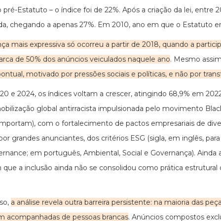
o pré-Estatuto – o índice foi de 22%. Após a criação da lei, ent
a, chegando a apenas 27%. Em 2010, ano em que o Estatuto entr
a mais expressiva só ocorreu a partir de 2018, quando a particip
arca de 50% dos anúncios veiculados naquele ano
. Mesmo assim
ontual, motivado por pressões sociais e políticas, e não por tran
20 e 2024, os índices voltam a crescer, atingindo 68,9% em 2022
bilização global antirracista impulsionada pelo movimento Blac
mportam), com o fortalecimento de pactos empresariais de div
por grandes anunciantes, dos critérios ESG (sigla, em inglês, par
rnance; em português, Ambiental, Social e Governança). Ainda 
que a inclusão ainda não se consolidou como prática estrutural 
so,
a análise revela outra barreira persistente: na maioria das pe
m acompanhadas de pessoas brancas
. Anúncios compostos exc