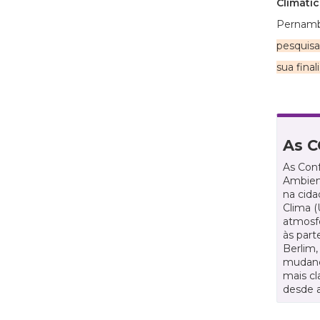
Climáti
Pernamb
pesquisa
sua fina
As 
As Conf
Ambien
na cid
Clima (
atmosfe
às part
Berlim,
mudança
mais cl
desde a