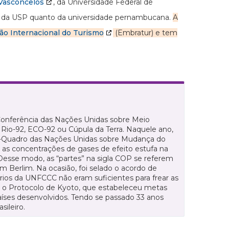
 Vasconcelos
, da Universidade Federal de
 da USP quanto da universidade pernambucana.
A
ão Internacional do Turismo
(Embratur) e tem
 Conferência das Nações Unidas sobre Meio
io-92, ECO-92 ou Cúpula da Terra. Naquele ano,
o-Quadro das Nações Unidas sobre Mudança do
ar as concentrações de gases de efeito estufa na
Desse modo, as “partes” na sigla COP se referem
 Berlim. Na ocasião, foi selado o acordo de
rios da UNFCCC não eram suficientes para frear as
do o Protocolo de Kyoto, que estabeleceu metas
aíses desenvolvidos. Tendo se passado 33 anos
sileiro.