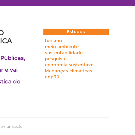
O
Estudos
ICA
turismo
meio ambiente
sustentabilidade
Públicas,
pesquisa
economia sustentável
 e vai
Mudanças climáticas
cop30
stica do
 Comunicação