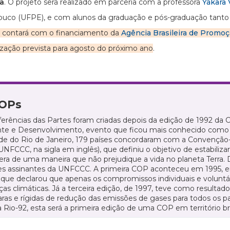
ca
. O projeto será realizado em parceria com a professora
Yákara
uco (UFPE), e com alunos da graduação e pós-graduação tanto
 contará com o financiamento da
Agência Brasileira de Promoç
lização prevista para agosto do próximo ano
.
COPs
erências das Partes foram criadas depois da edição de 1992 da
te e Desenvolvimento, evento que ficou mais conhecido como R
ade do Rio de Janeiro, 179 países concordaram com a Convençã
UNFCCC, na sigla em inglês), que definiu o objetivo de estabiliz
ra de uma maneira que não prejudique a vida no planeta Terra. 
es assinantes da UNFCCC. A primeira COP aconteceu em 1995, em
 que declarou que apenas os compromissos individuais e voluntá
s climáticas. Já a terceira edição, de 1997, teve como resulta
aras e rígidas de redução das emissões de gases para todos os p
 Rio-92, esta será a primeira edição de uma COP em território bra