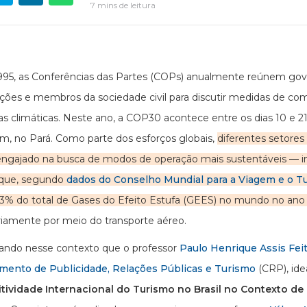
7 mins de leitura
95, as Conferências das Partes (COPs) anualmente reúnem gov
ções e membros da sociedade civil para discutir medidas de co
 climáticas. Neste ano, a COP30 acontece entre os dias 10 e 
, no Pará. Como parte dos esforços globais,
diferentes setore
ngajado na busca de modos de operação mais sustentáveis — in
 que, segundo
dados do Conselho Mundial para a Viagem e o T
.3% do total de Gases do Efeito Estufa (GEES) no mundo no ano
riamente por meio do transporte aéreo.
ando nesse contexto que o professor
Paulo Henrique Assis Fei
mento de Publicidade, Relações Públicas e Turismo
(CRP), ide
tividade Internacional do Turismo no Brasil no Contexto de