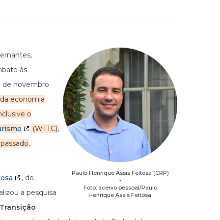
ernantes,
mbate às
21 de novembro
s da economia
clusive o
urismo
(WTTC),
 passado
,
Paulo Henrique Assis Feitosa (CRP)
tosa
, do
-
Foto: acervo pessoal/Paulo
alizou a pesquisa
Henrique Assis Feitosa.
 Transição