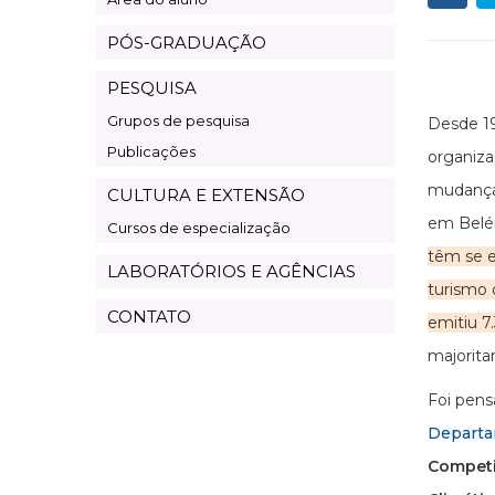
PÓS-GRADUAÇÃO
PESQUISA
Grupos de pesquisa
Desde 19
Publicações
organiza
mudanças
CULTURA E EXTENSÃO
em Belém
Cursos de especialização
têm se e
LABORATÓRIOS E AGÊNCIAS
turismo
CONTATO
emitiu 7
majorita
Foi pens
Departa
Competi