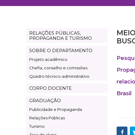
MEIO
RELAÇÕES PÚBLICAS,
Departamento
PROPAGANDA E TURISMO
BUSC
Relações
SOBRE O DEPARTAMENTO
Públicas,
Pesqui
Projeto acadêmico
Propaganda
Chefia, conselho e comissões
e
Propag
Quadro técnico-administrativo
Turismo
relaci
CORPO DOCENTE
Brasil
GRADUAÇÃO
Publicidade e Propaganda
Relações Públicas
Turismo
Área do aluno