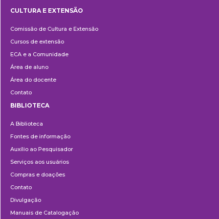
CULTURA E EXTENSÃO
Cultura
Comissão de Cultura e Extensão
e
Cursos de extensão
Extensão
ECA e a Comunidade
Área de aluno
Área do docente
Contato
BIBLIOTECA
Biblioteca
A Biblioteca
Fontes de informação
Auxílio ao Pesquisador
Serviços aos usuários
Compras e doações
Contato
Divulgação
Manuais de Catalogação