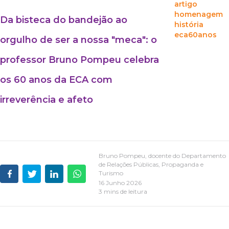
artigo
homenagem
Da bisteca do bandejão ao
história
eca60anos
orgulho de ser a nossa "meca": o
professor Bruno Pompeu celebra
os 60 anos da ECA com
irreverência e afeto
Bruno Pompeu, docente do Departamento
de Relações Públicas, Propaganda e
Turismo
16 Junho 2026
3 mins de leitura