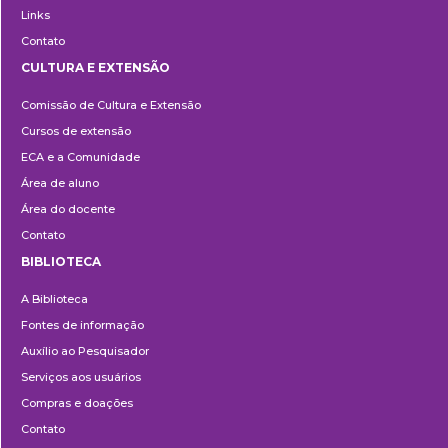
Links
Contato
CULTURA E EXTENSÃO
Cultura
Comissão de Cultura e Extensão
e
Cursos de extensão
Extensão
ECA e a Comunidade
Área de aluno
Área do docente
Contato
BIBLIOTECA
Biblioteca
A Biblioteca
Fontes de informação
Auxílio ao Pesquisador
Serviços aos usuários
Compras e doações
Contato