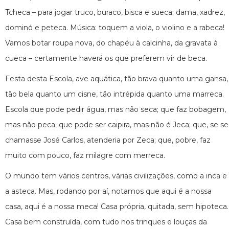
Tcheca – para jogar truco, buraco, bisca e sueca; dama, xadrez,
dominó e peteca. Música: toquem a viola, o violino e a rabeca!
Vamos botar roupa nova, do chapéu à calcinha, da gravata à
cueca – certamente haverá os que preferem vir de beca.
Festa desta Escola, ave aquática, tão brava quanto uma gansa,
tão bela quanto um cisne, tão intrépida quanto uma marreca.
Escola que pode pedir água, mas não seca; que faz bobagem,
mas não peca; que pode ser caipira, mas não é Jeca; que, se se
chamasse José Carlos, atenderia por Zeca; que, pobre, faz
muito com pouco, faz milagre com merreca.
O mundo tem vários centros, várias civilizações, como a inca e
a asteca. Mas, rodando por aí, notamos que aqui é a nossa
casa, aqui é a nossa meca! Casa própria, quitada, sem hipoteca.
Casa bem construída, com tudo nos trinques e louças da