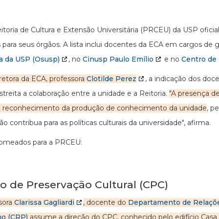
itoria de Cultura e Extensão Universitária (PRCEU) da USP ofici
s para seus órgãos. A lista inclui docentes da ECA em cargos de
a da USP (Osusp)
, no
Cinusp Paulo Emílio
e no
Centro de 
iretora da ECA, professora
Clotilde Perez
, a indicação dos doc
estreita a colaboração entre a unidade e a Reitoria.
"A presença d
 o reconhecimento da produção de conhecimento da unidade
, p
o contribua para as políticas culturais da universidade", afirma.
omeados para a PRCEU:
o de Preservação Cultural (CPC)
sora
Clarissa Gagliardi
, docente do
Departamento de Relaçõe
mo (CRP)
assume a direção do CPC, conhecido pelo edifício Cas