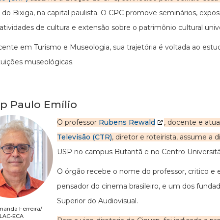
o do Bixiga, na capital paulista. O CPC promove seminários, expos
atividades de cultura e extensão sobre o patrimônio cultural unive
cente em Turismo e Museologia, sua trajetória é voltada ao estud
ituições museológicas.
p Paulo Emílio
O professor
Rubens Rewald
, docente e atu
Televisão (CTR)
, diretor e roteirista, assume a 
USP no campus Butantã e no Centro Universitá
O órgão recebe o nome do professor, critico e 
pensador do cinema brasileiro, e um dos funda
Superior do Audiovisual.
manda Ferreira/
LAC-ECA