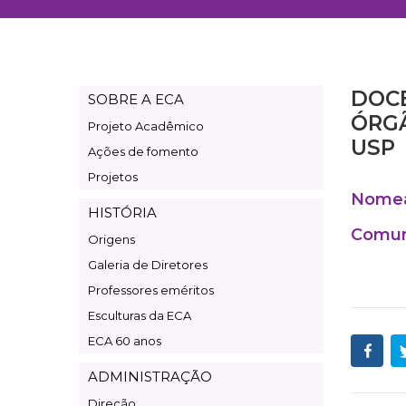
DOCE
SOBRE A ECA
Page
ÓRGÃ
Projeto Acadêmico
Institucional
USP
Ações de fomento
Projetos
Nomeaç
HISTÓRIA
Comuni
Origens
Galeria de Diretores
Professores eméritos
Esculturas da ECA
ECA 60 anos
ADMINISTRAÇÃO
Direção