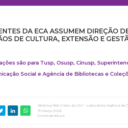
NTES DA ECA ASSUMEM DIREÇÃO D
OS DE CULTURA, EXTENSÃO E GEST
ões são para Tusp, Osusp, Cinusp, Superinten
cação Social e Agência de Bibliotecas e Coleçõ
Verônica Reis Cristo, do LAC - Laboratório Agência d
19 Março 2026
5 mins de leitura