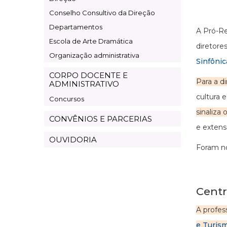
Conselho Consultivo da Direção
Departamentos
A Pró-Re
Escola de Arte Dramática
diretore
Organização administrativa
Sinfônic
CORPO DOCENTE E
Para a d
ADMINISTRATIVO
cultura 
Concursos
sinaliza
CONVÊNIOS E PARCERIAS
e extensã
OUVIDORIA
Foram n
Centr
A profes
e Turis