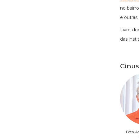
no bairr
e outras 
Livre-do
das inst
Cinus
Foto: A