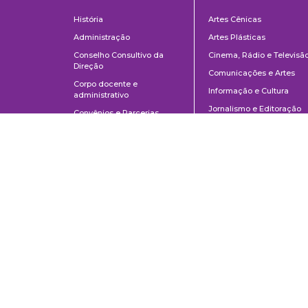
Institucional
Departame
História
Artes Cênicas
Administração
Artes Plásticas
Conselho Consultivo da
Cinema, Rádio e Televisã
Direção
Comunicações e Artes
Corpo docente e
Informação e Cultura
administrativo
Jornalismo e Editoração
Convênios e Parcerias
Música
Legislação
Relações Públicas,
Concursos
Propaganda e Turismo
Ouvidoria
Escola de Arte Dramática
Escola de Comunicações e Artes da Universidade de São Paulo
Av. Prof. Lúcio Martins Rodrigues, 443 | Cidade Universitária | CEP 0550