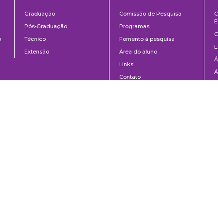
ntos
Ensino
Pesquisa
Graduação
Comissão de Pesquisa
C
E
Pós-Graduação
Programas
C
o
Técnico
Fomento à pesquisa
E
Extensão
Área do aluno
Á
Links
Á
Contato
C
8-020 | São Paulo, SP | Brasil