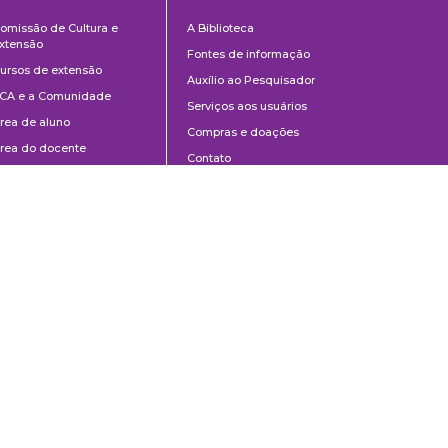
Cultura
Biblioteca
omissão de Cultura e
A Biblioteca
e
xtensão
Fontes de informação
Extensão
ursos de extensão
Auxílio ao Pesquisador
CA e a Comunidade
Serviços aos usuários
rea de aluno
Compras e doações
rea do docente
Contato
ontato
Divulgação
Manuais de Catalogação
Perguntas frequentes