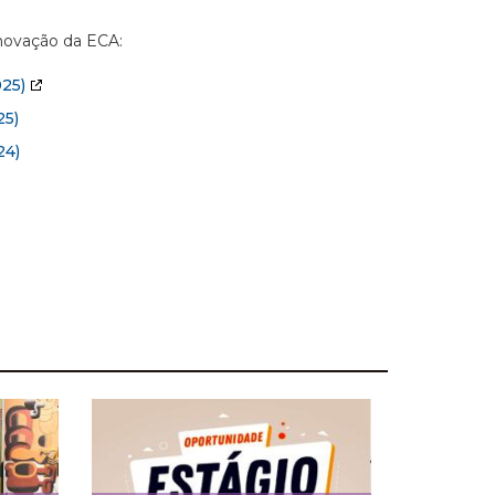
Inovação da ECA:
25)
5)
24)