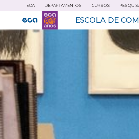
ECA
DEPARTAMENTOS
CURSOS
PESQUIS
Pular
para
ESCOLA DE COM
o
conteúdo
principal