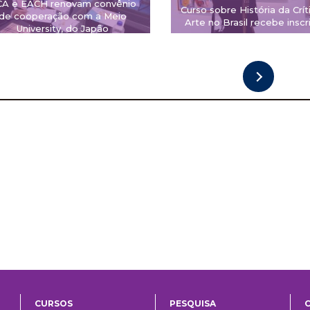
CA e EACH renovam convênio
Curso sobre História da Crít
de cooperação com a Meio
Arte no Brasil recebe inscr
University, do Japão
CURSOS
PESQUISA