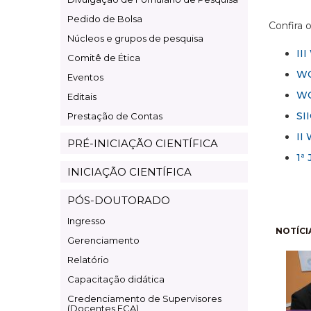
Pesquisa
Pedido de Bolsa
Confira 
Núcleos e grupos de pesquisa
II
Comitê de Ética
WO
Eventos
WO
Editais
SI
Prestação de Contas
II
PRÉ-INICIAÇÃO CIENTÍFICA
1ª
INICIAÇÃO CIENTÍFICA
PÓS-DOUTORADO
Ingresso
Pagi
NOTÍCI
Gerenciamento
Relatório
Capacitação didática
Credenciamento de Supervisores
(Docentes ECA)