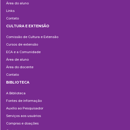
Área do aluno
Links
Contato
CULTURA E EXTENSÃO
Cultura
Comissão de Cultura e Extensão
e
Cursos de extensão
Extensão
ECA e a Comunidade
Área de aluno
Área do docente
Contato
BIBLIOTECA
Biblioteca
A Biblioteca
Fontes de informação
Auxílio ao Pesquisador
Serviços aos usuários
Compras e doações