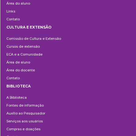
Área do aluno
Links
Contato
CULTURA E EXTENSÃO
Cultura
Comissão de Cultura e Extensão
e
Cursos de extensão
Extensão
ECA e a Comunidade
Área de aluno
Área do docente
Contato
BIBLIOTECA
Biblioteca
A Biblioteca
Fontes de informação
Auxílio ao Pesquisador
Serviços aos usuários
Compras e doações