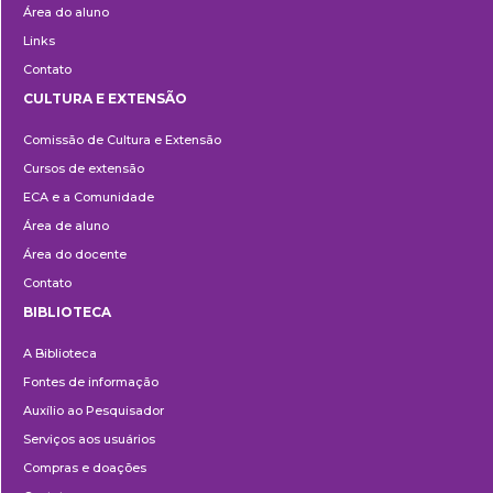
Área do aluno
Links
Contato
CULTURA E EXTENSÃO
Cultura
Comissão de Cultura e Extensão
e
Cursos de extensão
Extensão
ECA e a Comunidade
Área de aluno
Área do docente
Contato
BIBLIOTECA
Biblioteca
A Biblioteca
Fontes de informação
Auxílio ao Pesquisador
Serviços aos usuários
Compras e doações