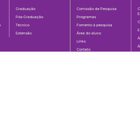
ntos
Ensino
Pesquisa
Graduação
Comissão de Pesquisa
C
E
Pós-Graduação
Programas
C
o
Técnico
Fomento à pesquisa
E
Extensão
Área do aluno
Á
Links
Á
Contato
C
8-020 | São Paulo, SP | Brasil