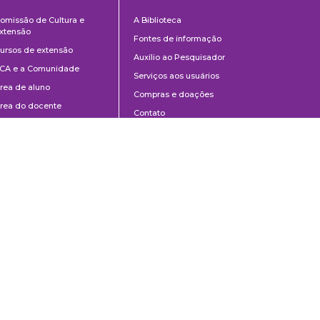
Cultura
Biblioteca
omissão de Cultura e
A Biblioteca
e
xtensão
Fontes de informação
Extensão
ursos de extensão
Auxílio ao Pesquisador
CA e a Comunidade
Serviços aos usuários
rea de aluno
Compras e doações
rea do docente
Contato
ontato
Divulgação
Manuais de Catalogação
Perguntas frequentes