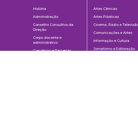
Institucional
Departame
História
Artes Cênicas
Administração
Artes Plásticas
Conselho Consultivo da
Cinema, Rádio e Televisã
Direção
Comunicações e Artes
Corpo docente e
Informação e Cultura
administrativo
Jornalismo e Editoração
Convênios e Parcerias
Música
Legislação
Relações Públicas,
Concursos
Propaganda e Turismo
Ouvidoria
Escola de Arte Dramática
Escola de Comunicações e Artes da Universidade de São Paulo
Av. Prof. Lúcio Martins Rodrigues, 443 | Cidade Universitária | CEP 0550