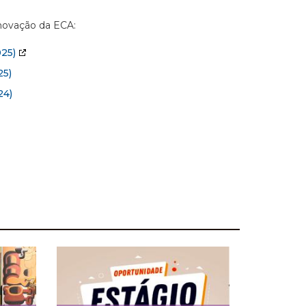
Inovação da ECA:
25)
5)
24)