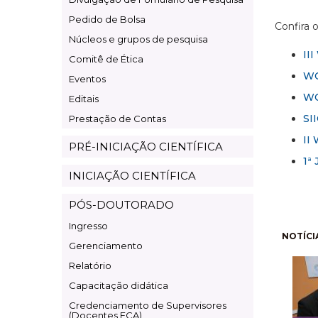
Pesquisa
Pedido de Bolsa
Confira 
Núcleos e grupos de pesquisa
II
Comitê de Ética
WO
Eventos
WO
Editais
SI
Prestação de Contas
II
PRÉ-INICIAÇÃO CIENTÍFICA
1ª
INICIAÇÃO CIENTÍFICA
PÓS-DOUTORADO
Ingresso
Pagi
NOTÍCI
Gerenciamento
Relatório
Capacitação didática
Credenciamento de Supervisores
(Docentes ECA)