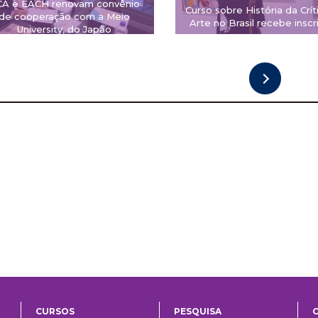
CA e EACH renovam convênio
Curso sobre História da Crít
de cooperação com a Meio
Arte no Brasil recebe inscr
University, do Japão
CURSOS
PESQUISA