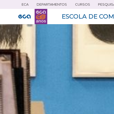
ECA
DEPARTAMENTOS
CURSOS
PESQUIS
Pular
para
ESCOLA DE COM
o
conteúdo
principal