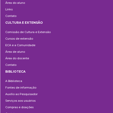
Área do aluno
Links
Contato
CULTURA E EXTENSÃO
Cultura
Comissão de Cultura e Extensão
e
Cursos de extensão
Extensão
ECA e a Comunidade
Área de aluno
Área do docente
Contato
BIBLIOTECA
Biblioteca
A Biblioteca
Fontes de informação
Auxílio ao Pesquisador
Serviços aos usuários
Compras e doações