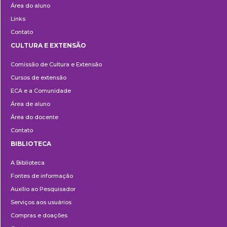
Área do aluno
Links
Contato
CULTURA E EXTENSÃO
Cultura
Comissão de Cultura e Extensão
e
Cursos de extensão
Extensão
ECA e a Comunidade
Área de aluno
Área do docente
Contato
BIBLIOTECA
Biblioteca
A Biblioteca
Fontes de informação
Auxílio ao Pesquisador
Serviços aos usuários
Compras e doações