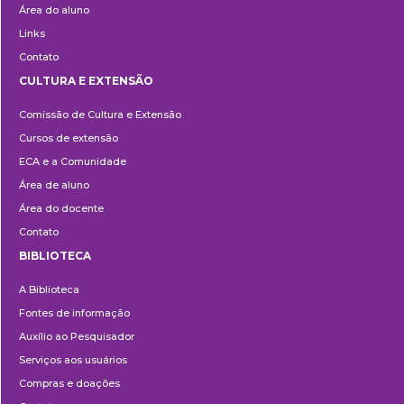
Área do aluno
Links
Contato
CULTURA E EXTENSÃO
Cultura
Comissão de Cultura e Extensão
e
Cursos de extensão
Extensão
ECA e a Comunidade
Área de aluno
Área do docente
Contato
BIBLIOTECA
Biblioteca
A Biblioteca
Fontes de informação
Auxílio ao Pesquisador
Serviços aos usuários
Compras e doações