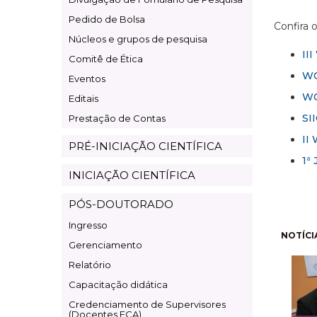
Pesquisa
Pedido de Bolsa
Confira 
Núcleos e grupos de pesquisa
II
Comitê de Ética
WO
Eventos
WO
Editais
SI
Prestação de Contas
II
PRÉ-INICIAÇÃO CIENTÍFICA
1ª
INICIAÇÃO CIENTÍFICA
PÓS-DOUTORADO
Ingresso
Pagi
NOTÍCI
Gerenciamento
Relatório
Capacitação didática
Credenciamento de Supervisores
(Docentes ECA)