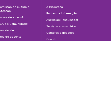
Cultura
Biblioteca
omissão de Cultura e
A Biblioteca
e
xtensão
Fontes de informação
Extensão
ursos de extensão
Auxílio ao Pesquisador
CA e a Comunidade
Serviços aos usuários
rea de aluno
Compras e doações
rea do docente
Contato
ontato
Divulgação
Manuais de Catalogação
Perguntas frequentes