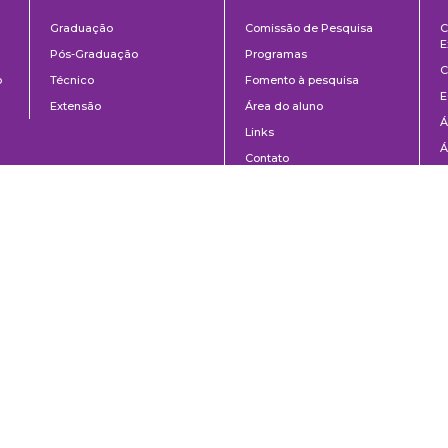
ntos
Ensino
Pesquisa
Graduação
Comissão de Pesquisa
C
E
Pós-Graduação
Programas
C
o
Técnico
Fomento à pesquisa
E
Extensão
Área do aluno
Á
Links
Á
Contato
C
8-020 | São Paulo, SP | Brasil