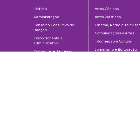
Institucional
Departame
História
Artes Cênicas
Administração
Artes Plásticas
Conselho Consultivo da
Cinema, Rádio e Televisã
Direção
Comunicações e Artes
Corpo docente e
Informação e Cultura
administrativo
Jornalismo e Editoração
Convênios e Parcerias
Música
Legislação
Relações Públicas,
Concursos
Propaganda e Turismo
Ouvidoria
Escola de Arte Dramática
Escola de Comunicações e Artes da Universidade de São Paulo
Av. Prof. Lúcio Martins Rodrigues, 443 | Cidade Universitária | CEP 0550