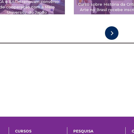
CA e EACH renovam convênio
Curso sobre História da Crít
de cooperação com a Meio
Arte no Brasil recebe inscr
University, do Japão
CURSOS
PESQUISA