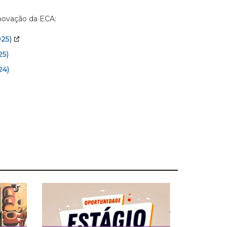
Inovação da ECA:
25)
5)
24)