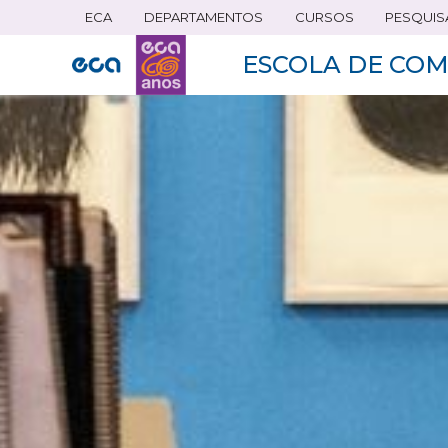
ECA
DEPARTAMENTOS
CURSOS
PESQUIS
Pular
para
ESCOLA DE COM
o
conteúdo
principal