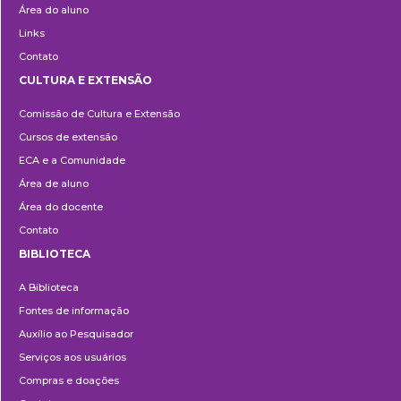
Área do aluno
Links
Contato
CULTURA E EXTENSÃO
Cultura
Comissão de Cultura e Extensão
e
Cursos de extensão
Extensão
ECA e a Comunidade
Área de aluno
Área do docente
Contato
BIBLIOTECA
Biblioteca
A Biblioteca
Fontes de informação
Auxílio ao Pesquisador
Serviços aos usuários
Compras e doações