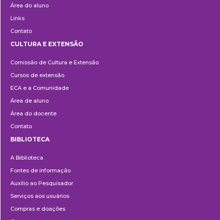
Área do aluno
Links
Contato
CULTURA E EXTENSÃO
Cultura
Comissão de Cultura e Extensão
e
Cursos de extensão
Extensão
ECA e a Comunidade
Área de aluno
Área do docente
Contato
BIBLIOTECA
Biblioteca
A Biblioteca
Fontes de informação
Auxílio ao Pesquisador
Serviços aos usuários
Compras e doações