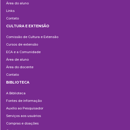
Área do aluno
Links
Contato
CULTURA E EXTENSÃO
Cultura
Comissão de Cultura e Extensão
e
Cursos de extensão
Extensão
ECA e a Comunidade
Área de aluno
Área do docente
Contato
BIBLIOTECA
Biblioteca
A Biblioteca
Fontes de informação
Auxílio ao Pesquisador
Serviços aos usuários
Compras e doações