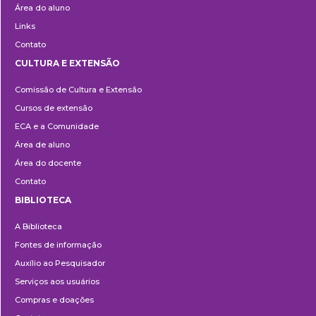
Área do aluno
Links
Contato
CULTURA E EXTENSÃO
Cultura
Comissão de Cultura e Extensão
e
Cursos de extensão
Extensão
ECA e a Comunidade
Área de aluno
Área do docente
Contato
BIBLIOTECA
Biblioteca
A Biblioteca
Fontes de informação
Auxílio ao Pesquisador
Serviços aos usuários
Compras e doações