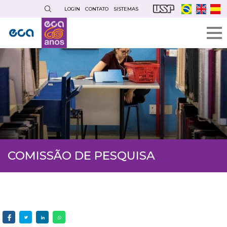
Pular
LOGIN
CONTATO
SISTEMAS
para
o
conteúdo
principal
COMISSÃO DE PESQUISA