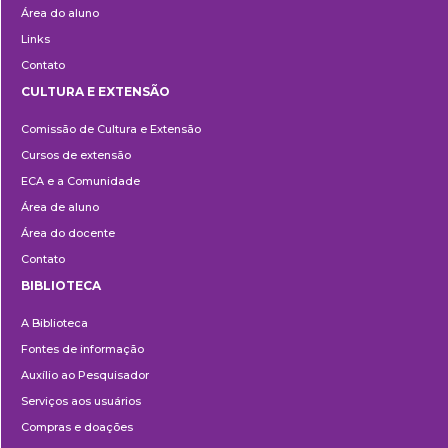
Área do aluno
Links
Contato
CULTURA E EXTENSÃO
Cultura
Comissão de Cultura e Extensão
e
Cursos de extensão
Extensão
ECA e a Comunidade
Área de aluno
Área do docente
Contato
BIBLIOTECA
Biblioteca
A Biblioteca
Fontes de informação
Auxílio ao Pesquisador
Serviços aos usuários
Compras e doações