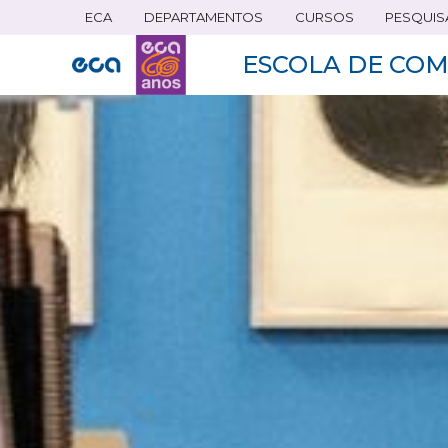
ECA
DEPARTAMENTOS
CURSOS
PESQUIS
Pular
para
ESCOLA DE COM
o
conteúdo
principal