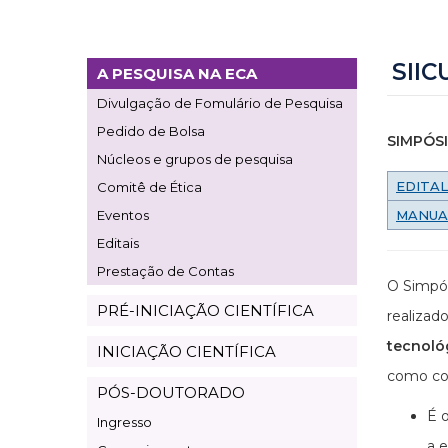
SIIC
A PESQUISA NA ECA
Page
Divulgação de Fomulário de Pesquisa
Pesquisa
Pedido de Bolsa
SIMPÓSI
Núcleos e grupos de pesquisa
EDITAL
Comitê de Ética
Eventos
MANUA
Editais
Prestação de Contas
O Simpós
PRÉ-INICIAÇÃO CIENTÍFICA
realiza
tecnoló
INICIAÇÃO CIENTÍFICA
como con
PÓS-DOUTORADO
É o
Ingresso
a e