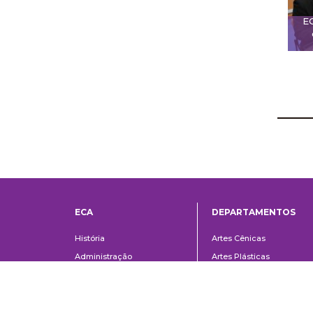
E
ECA
DEPARTAMENTOS
Institucional
Departame
História
Artes Cênicas
Administração
Artes Plásticas
Conselho Consultivo da
Cinema, Rádio e Televisã
Direção
Comunicações e Artes
Corpo docente e
Informação e Cultura