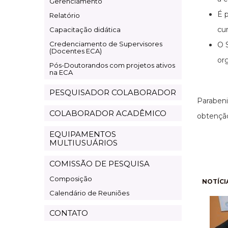
Gerenciamento
É p
Relatório
cu
Capacitação didática
Credenciamento de Supervisores
O 
(Docentes ECA)
or
Pós-Doutorandos com projetos ativos
na ECA
PESQUISADOR COLABORADOR
Paraben
COLABORADOR ACADÊMICO
obtenção
EQUIPAMENTOS
MULTIUSUÁRIOS
COMISSÃO DE PESQUISA
Composição
Pagi
NOTÍCI
Calendário de Reuniões
CONTATO