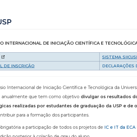
USP
O INTERNACIONAL DE INICIAÇÃO CIENTÍFICA E TECNOLÓGIC
SISTEMA SIICUS
L DE INSCRIÇÂO
DECLARAÇÕES 
io Internacional de Iniciação Científica e Tecnológica da Unive
do anualmente que tem como objetivo
divulgar os resultados d
gicas realizadas por estudantes de graduação da USP e de ou
tribuir para a formação dos participantes.
brigatória a participação de todos os projetos de
IC e IT da ECA
dição posterior à colação de grau do aluno.