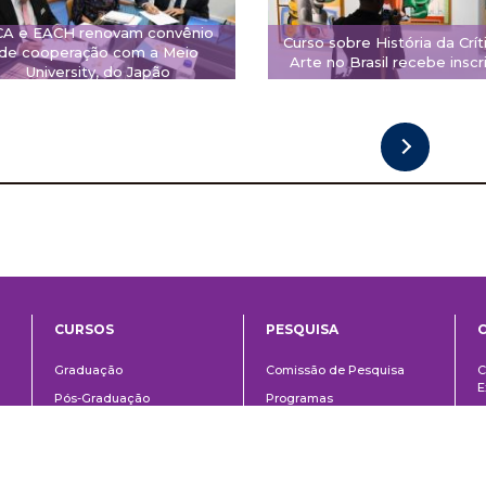
CA e EACH renovam convênio
Curso sobre História da Crít
de cooperação com a Meio
Arte no Brasil recebe inscr
University, do Japão
CURSOS
PESQUISA
ntos
Ensino
Pesquisa
Graduação
Comissão de Pesquisa
C
E
Pós-Graduação
Programas
C
o
Técnico
Fomento à pesquisa
E
Extensão
Área do aluno
Á
Links