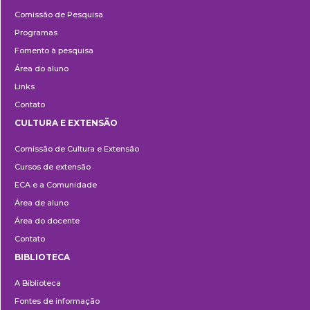
Pesquisa
Comissão de Pesquisa
Programas
Fomento à pesquisa
Área do aluno
Links
Contato
CULTURA E EXTENSÃO
Cultura
Comissão de Cultura e Extensão
e
Cursos de extensão
Extensão
ECA e a Comunidade
Área de aluno
Área do docente
Contato
BIBLIOTECA
Biblioteca
A Biblioteca
Fontes de informação