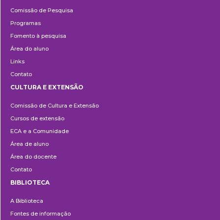
Pesquisa
Comissão de Pesquisa
Programas
Fomento à pesquisa
Área do aluno
Links
Contato
CULTURA E EXTENSÃO
Cultura
Comissão de Cultura e Extensão
e
Cursos de extensão
Extensão
ECA e a Comunidade
Área de aluno
Área do docente
Contato
BIBLIOTECA
Biblioteca
A Biblioteca
Fontes de informação