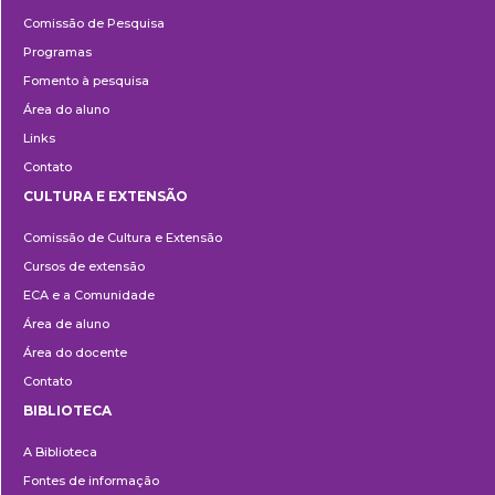
Pesquisa
Comissão de Pesquisa
Programas
Fomento à pesquisa
Área do aluno
Links
Contato
CULTURA E EXTENSÃO
Cultura
Comissão de Cultura e Extensão
e
Cursos de extensão
Extensão
ECA e a Comunidade
Área de aluno
Área do docente
Contato
BIBLIOTECA
Biblioteca
A Biblioteca
Fontes de informação