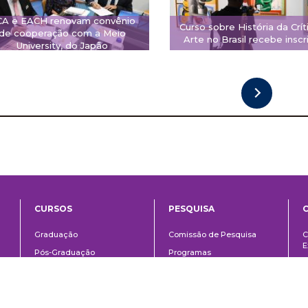
CA e EACH renovam convênio
Curso sobre História da Crít
de cooperação com a Meio
Arte no Brasil recebe inscr
University, do Japão
CURSOS
PESQUISA
ntos
Ensino
Pesquisa
Graduação
Comissão de Pesquisa
C
E
Pós-Graduação
Programas
C
o
Técnico
Fomento à pesquisa
E
Extensão
Área do aluno
Á
Links