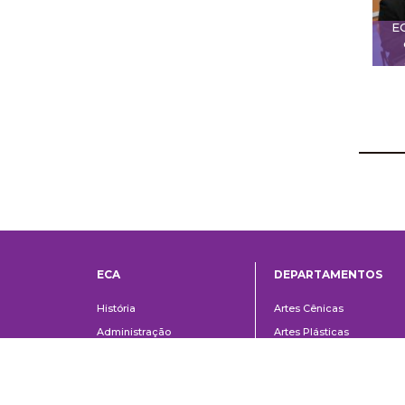
E
ECA
DEPARTAMENTOS
Institucional
Departame
História
Artes Cênicas
Administração
Artes Plásticas
Conselho Consultivo da
Cinema, Rádio e Televisã
Direção
Comunicações e Artes
Corpo docente e
Informação e Cultura