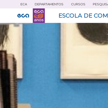
ECA
DEPARTAMENTOS
CURSOS
PESQUIS
Pular
para
ESCOLA DE COM
o
conteúdo
principal