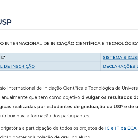
USP
O INTERNACIONAL DE INICIAÇÃO CIENTÍFICA E TECNOLÓGIC
SISTEMA SIICUS
L DE INSCRIÇÂO
DECLARAÇÕES 
io Internacional de Iniciação Científica e Tecnológica da Unive
do anualmente que tem como objetivo
divulgar os resultados d
gicas realizadas por estudantes de graduação da USP e de ou
tribuir para a formação dos participantes.
brigatória a participação de todos os projetos de
IC e IT da ECA
dição posterior à colação de grau do aluno.