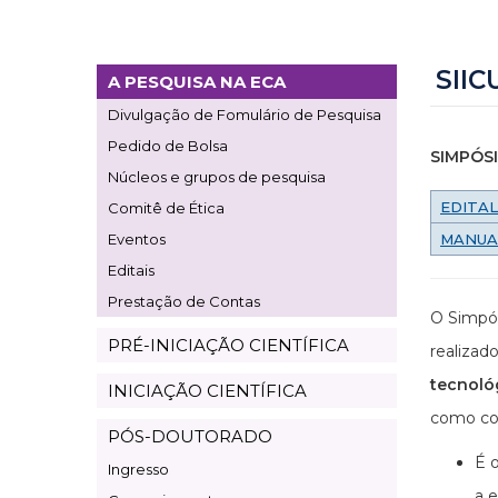
SIIC
A PESQUISA NA ECA
Page
Divulgação de Fomulário de Pesquisa
Pesquisa
Pedido de Bolsa
SIMPÓSI
Núcleos e grupos de pesquisa
EDITAL
Comitê de Ética
Eventos
MANUA
Editais
Prestação de Contas
O Simpós
PRÉ-INICIAÇÃO CIENTÍFICA
realiza
tecnoló
INICIAÇÃO CIENTÍFICA
como con
PÓS-DOUTORADO
É o
Ingresso
a e