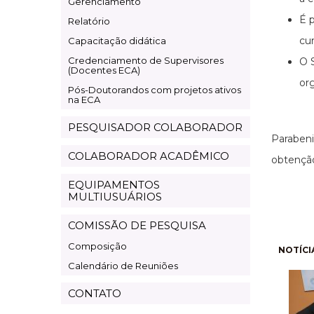
Gerenciamento
É p
Relatório
cu
Capacitação didática
Credenciamento de Supervisores
O 
(Docentes ECA)
or
Pós-Doutorandos com projetos ativos
na ECA
PESQUISADOR COLABORADOR
Paraben
COLABORADOR ACADÊMICO
obtenção
EQUIPAMENTOS
MULTIUSUÁRIOS
COMISSÃO DE PESQUISA
Composição
Pagi
NOTÍCI
Calendário de Reuniões
CONTATO