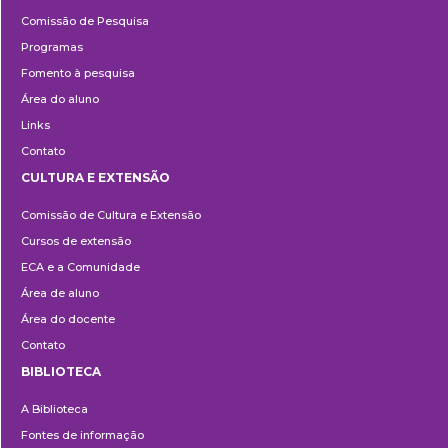
Pesquisa
Comissão de Pesquisa
Programas
Fomento à pesquisa
Área do aluno
Links
Contato
CULTURA E EXTENSÃO
Cultura
Comissão de Cultura e Extensão
e
Cursos de extensão
Extensão
ECA e a Comunidade
Área de aluno
Área do docente
Contato
BIBLIOTECA
Biblioteca
A Biblioteca
Fontes de informação