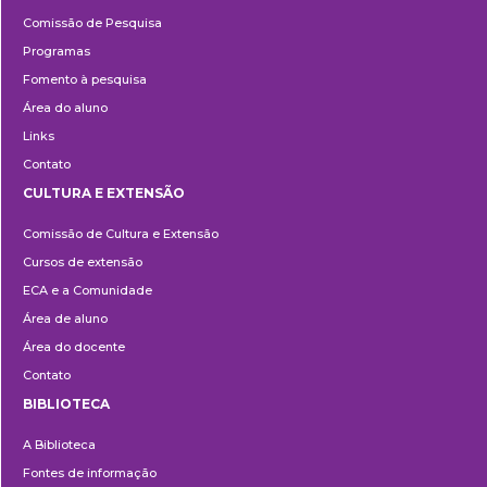
Pesquisa
Comissão de Pesquisa
Programas
Fomento à pesquisa
Área do aluno
Links
Contato
CULTURA E EXTENSÃO
Cultura
Comissão de Cultura e Extensão
e
Cursos de extensão
Extensão
ECA e a Comunidade
Área de aluno
Área do docente
Contato
BIBLIOTECA
Biblioteca
A Biblioteca
Fontes de informação