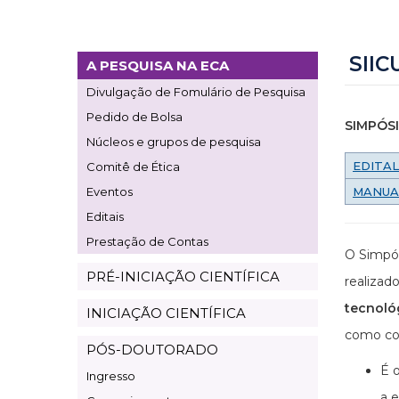
SIIC
A PESQUISA NA ECA
Page
Divulgação de Fomulário de Pesquisa
Pesquisa
Pedido de Bolsa
SIMPÓSI
Núcleos e grupos de pesquisa
EDITAL
Comitê de Ética
Eventos
MANUA
Editais
Prestação de Contas
O Simpós
PRÉ-INICIAÇÃO CIENTÍFICA
realiza
tecnoló
INICIAÇÃO CIENTÍFICA
como con
PÓS-DOUTORADO
É o
Ingresso
a e