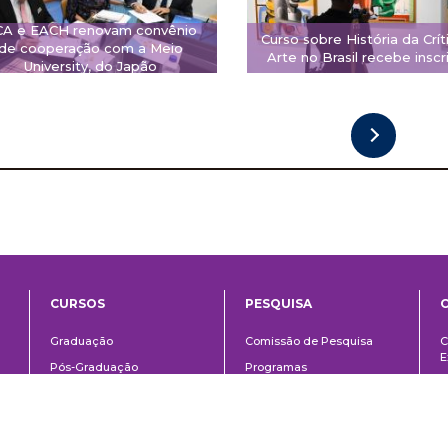
CA e EACH renovam convênio
Curso sobre História da Crít
de cooperação com a Meio
Arte no Brasil recebe inscr
University, do Japão
CURSOS
PESQUISA
ntos
Ensino
Pesquisa
Graduação
Comissão de Pesquisa
C
E
Pós-Graduação
Programas
C
o
Técnico
Fomento à pesquisa
E
Extensão
Área do aluno
Á
Links