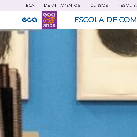
ECA
DEPARTAMENTOS
CURSOS
PESQUIS
Pular
para
ESCOLA DE COM
o
conteúdo
principal