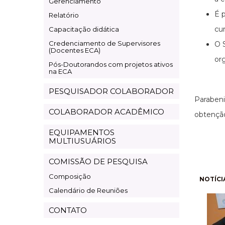
Gerenciamento
É p
Relatório
cu
Capacitação didática
Credenciamento de Supervisores
O 
(Docentes ECA)
or
Pós-Doutorandos com projetos ativos
na ECA
PESQUISADOR COLABORADOR
Paraben
COLABORADOR ACADÊMICO
obtenção
EQUIPAMENTOS
MULTIUSUÁRIOS
COMISSÃO DE PESQUISA
Composição
Pagi
NOTÍCI
Calendário de Reuniões
CONTATO