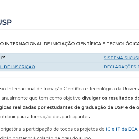
USP
O INTERNACIONAL DE INICIAÇÃO CIENTÍFICA E TECNOLÓGIC
SISTEMA SIICUS
L DE INSCRIÇÂO
DECLARAÇÕES 
io Internacional de Iniciação Científica e Tecnológica da Unive
do anualmente que tem como objetivo
divulgar os resultados d
gicas realizadas por estudantes de graduação da USP e de ou
tribuir para a formação dos participantes.
brigatória a participação de todos os projetos de
IC e IT da ECA
dição posterior à colação de grau do aluno.