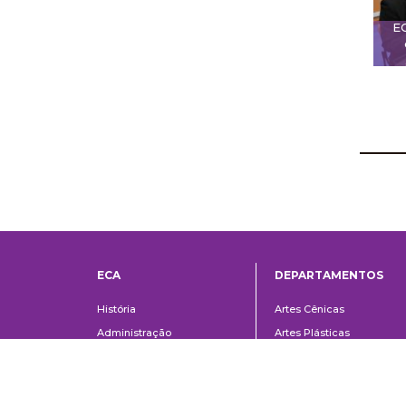
E
ECA
DEPARTAMENTOS
Institucional
Departame
História
Artes Cênicas
Administração
Artes Plásticas
Conselho Consultivo da
Cinema, Rádio e Televisã
Direção
Comunicações e Artes
Corpo docente e
Informação e Cultura