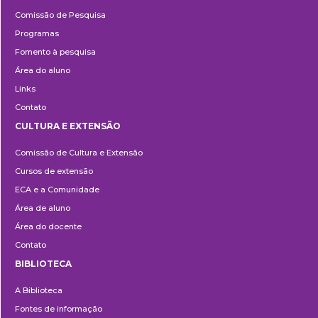
Pesquisa
Comissão de Pesquisa
Programas
Fomento à pesquisa
Área do aluno
Links
Contato
CULTURA E EXTENSÃO
Cultura
Comissão de Cultura e Extensão
e
Cursos de extensão
Extensão
ECA e a Comunidade
Área de aluno
Área do docente
Contato
BIBLIOTECA
Biblioteca
A Biblioteca
Fontes de informação