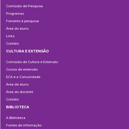
Pesquisa
Comissão de Pesquisa
Programas
Fomento à pesquisa
Área do aluno
Links
Contato
CULTURA E EXTENSÃO
Cultura
Comissão de Cultura e Extensão
e
Cursos de extensão
Extensão
ECA e a Comunidade
Área de aluno
Área do docente
Contato
BIBLIOTECA
Biblioteca
A Biblioteca
Fontes de informação