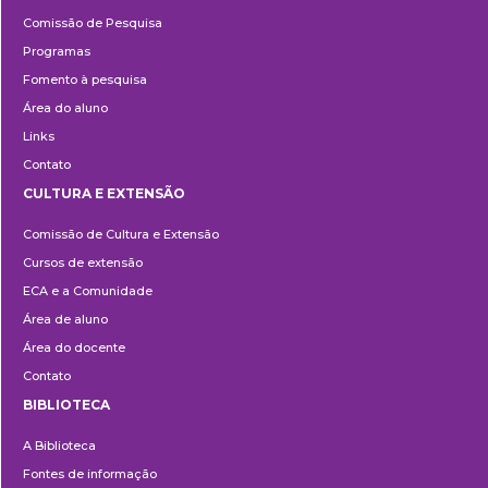
Pesquisa
Comissão de Pesquisa
Programas
Fomento à pesquisa
Área do aluno
Links
Contato
CULTURA E EXTENSÃO
Cultura
Comissão de Cultura e Extensão
e
Cursos de extensão
Extensão
ECA e a Comunidade
Área de aluno
Área do docente
Contato
BIBLIOTECA
Biblioteca
A Biblioteca
Fontes de informação