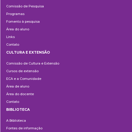
Pesquisa
Comissão de Pesquisa
Programas
Fomento à pesquisa
Área do aluno
Links
Contato
CULTURA E EXTENSÃO
Cultura
Comissão de Cultura e Extensão
e
Cursos de extensão
Extensão
ECA e a Comunidade
Área de aluno
Área do docente
Contato
BIBLIOTECA
Biblioteca
A Biblioteca
Fontes de informação