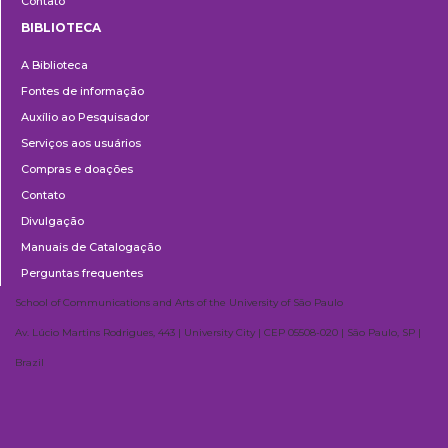
Contato
BIBLIOTECA
Biblioteca
A Biblioteca
Fontes de informação
Auxílio ao Pesquisador
Serviços aos usuários
Compras e doações
Contato
Divulgação
Manuais de Catalogação
Perguntas frequentes
School of Communications and Arts of the University of São Paulo
Av. Lúcio Martins Rodrigues, 443 | University City | CEP 05508-020 | São Paulo, SP |
Brazil