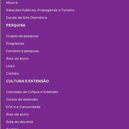
Música
Relações Públicas, Propaganda e Turismo
Escola de Arte Dramática
PESQUISA
Pesquisa
Grupos de pesquisa
Programas
Fomento à pesquisa
Área do aluno
Links
Contato
CULTURA E EXTENSÃO
Cultura
Comissão de Cultura e Extensão
e
Cursos de extensão
Extensão
ECA e a Comunidade
Área de aluno
Área do docente