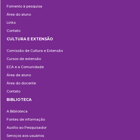
Fomento à pesquisa
Área do aluno
Links
Contato
CULTURA E EXTENSÃO
Cultura
Comissão de Cultura e Extensão
e
Cursos de extensão
Extensão
ECA e a Comunidade
Área de aluno
Área do docente
Contato
BIBLIOTECA
Biblioteca
A Biblioteca
Fontes de informação
Auxílio ao Pesquisador
Serviços aos usuários