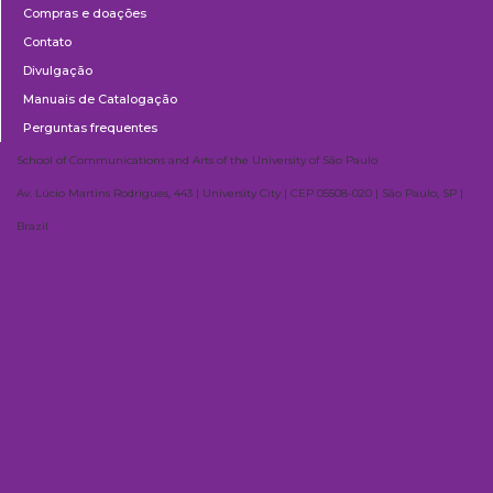
Compras e doações
Contato
Divulgação
Manuais de Catalogação
Perguntas frequentes
School of Communications and Arts of the University of São Paulo
Av. Lúcio Martins Rodrigues, 443 | University City | CEP 05508-020 | São Paulo, SP |
Brazil