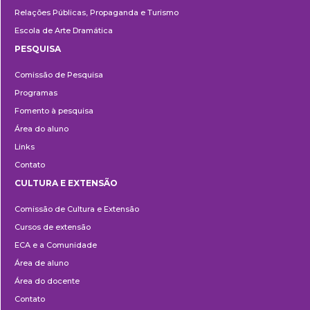
Relações Públicas, Propaganda e Turismo
Escola de Arte Dramática
PESQUISA
Pesquisa
Comissão de Pesquisa
Programas
Fomento à pesquisa
Área do aluno
Links
Contato
CULTURA E EXTENSÃO
Cultura
Comissão de Cultura e Extensão
e
Cursos de extensão
Extensão
ECA e a Comunidade
Área de aluno
Área do docente
Contato