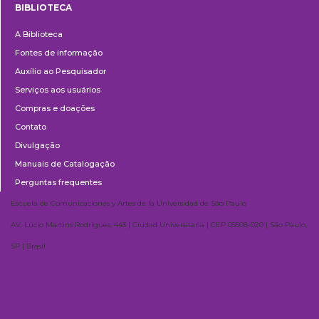
BIBLIOTECA
Biblioteca
A Biblioteca
Fontes de informação
Auxílio ao Pesquisador
Serviços aos usuários
Compras e doações
Contato
Divulgação
Manuais de Catalogação
Perguntas frequentes
Escuela de Comunicaciones y Artes de la Universidad de São Paulo
AV. Lúcio Martins Rodrigues, 443 | Ciudad Universitaria | CEP 05508-020 | São Paulo,
SP | Brasil