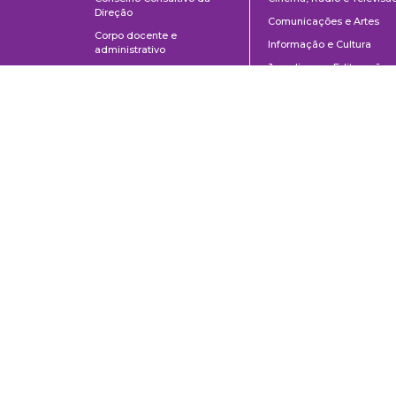
Direção
Comunicações e Artes
Corpo docente e
Informação e Cultura
administrativo
Jornalismo e Editoração
Convênios e Parcerias
Música
Legislação
Relações Públicas,
Concursos
Propaganda e Turismo
Ouvidoria
Escola de Arte Dramática
Escuela de Comunicaciones y Artes de la Universidad de São Paulo
AV. Lúcio Martins Rodrigues, 443 | Ciudad Universitaria | CEP 05508-02