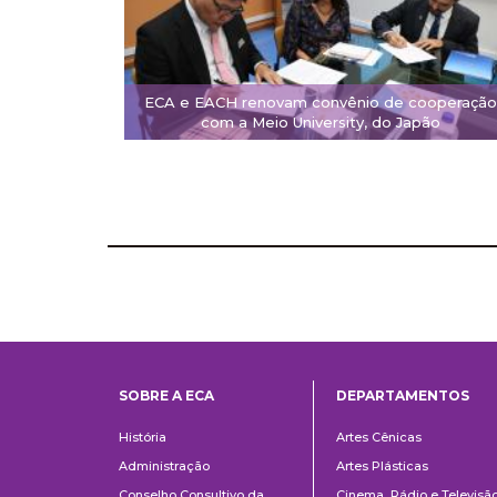
ECA e EACH renovam convênio de cooperação
com a Meio University, do Japão
SOBRE A ECA
DEPARTAMENTOS
Institucional
Departame
História
Artes Cênicas
Administração
Artes Plásticas
Conselho Consultivo da
Cinema, Rádio e Televisã