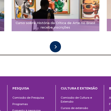
Curso sobre História da Crítica de Arte no Brasil
recebe inscrições
PESQUISA
CULTURA E EXTENSÃO
B
ntos
Pesquisa
Cultura
B
Comissão de Pesquisa
Comissão de Cultura e
A
e
Extensão
Programas
F
Extensão
Cursos de extensão
o
Fomento à pesquisa
A