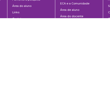
ECA e a Comunidade
Área do aluno
S
Área de aluno
Links
C
Área do docente
Contato
C
Contato
D
M
P
0 | São Paulo, SP | Brasil