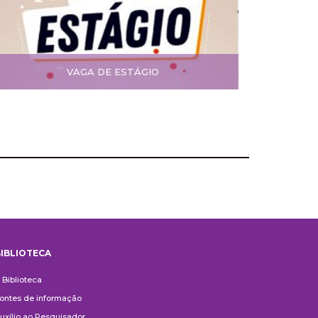
VAGA DE ESTÁGIO
IBLIOTECA
iblioteca
 Biblioteca
ontes de informação
uxílio ao Pesquisador