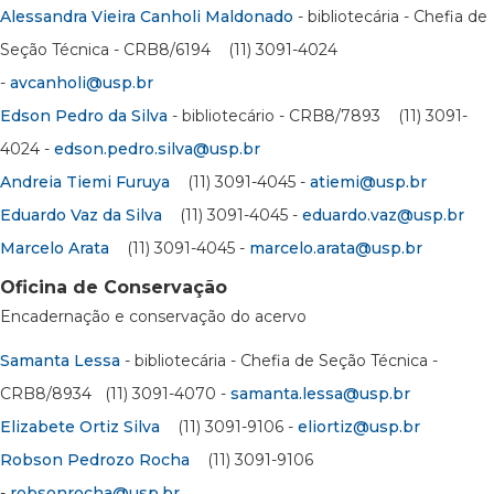
Alessandra Vieira Canholi Maldonado
- bibliotecária - Chefia de
Seção Técnica - CRB8/6194 (11) 3091-4024
-
avcanholi@usp.br
Edson Pedro da Silva
- bibliotecário - CRB8/7893 (11) 3091-
4024 -
edson.pedro.silva@usp.br
Andreia Tiemi Furuya
(11) 3091-4045 -
atiemi@usp.br
Eduardo Vaz da Silva
(11) 3091-4045 -
eduardo.vaz@usp.br
Marcelo Arata
(11) 3091-4045 -
marcelo.arata@usp.br
Oficina de Conservação
Encadernação e conservação do acervo
Samanta Lessa
- bibliotecária - Chefia de Seção Técnica -
CRB8/8934 (11) 3091-4070 -
samanta.lessa@usp.br
Elizabete Ortiz Silva
(11) 3091-9106 -
eliortiz@usp.br
Robson Pedrozo Rocha
(11) 3091-9106
-
robsonrocha@usp.br