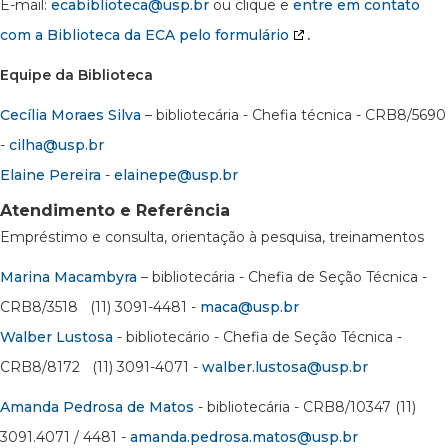
E-mail:
ecabiblioteca@usp.br
ou clique e
entre em contato
com a Biblioteca da ECA pelo formulário
.
Equipe da Biblioteca
Cecília Moraes Silva
– bibliotecária - Chefia técnica - CRB8/5690
-
cilha@usp.br
Elaine Pereira
-
elainepe@usp.br
Atendimento e Referência
Empréstimo e consulta, orientação à pesquisa, treinamentos
Marina Macambyra
– bibliotecária - Chefia de Seção Técnica -
CRB8/3518 (11) 3091-4481 -
maca@usp.br
Walber Lustosa
- bibliotecário - Chefia de Seção Técnica -
CRB8/8172 (11) 3091-4071 -
walber.lustosa@usp.br
Amanda Pedrosa de Matos
- bibliotecária - CRB8/10347 (11)
3091.4071 / 4481 -
amanda.pedrosa.matos@usp.br