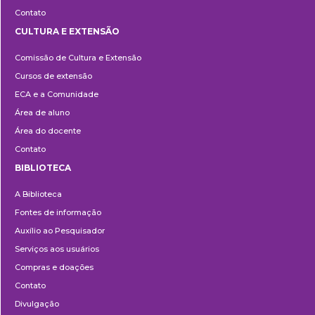
Contato
CULTURA E EXTENSÃO
Cultura
Comissão de Cultura e Extensão
e
Cursos de extensão
Extensão
ECA e a Comunidade
Área de aluno
Área do docente
Contato
BIBLIOTECA
Biblioteca
A Biblioteca
Fontes de informação
Auxílio ao Pesquisador
Serviços aos usuários
Compras e doações
Contato
Divulgação