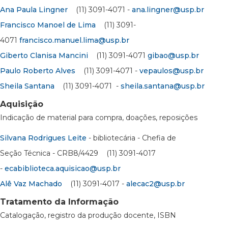
Ana Paula Lingner
(11) 3091-4071 -
ana.lingner@usp.br
Francisco Manoel de Lima
(11) 3091-
4071
francisco.manuel.lima@usp.br
Giberto Clanisa Mancini
(11) 3091-4071
gibao@usp.br
Paulo Roberto Alves
(11) 3091-4071 -
vepaulos@usp.br
Sheila Santana
(11) 3091-4071 -
sheila.santana@usp.br
Aquisição
Indicação de material para compra, doações, reposições
Silvana Rodrigues Leite
- bibliotecária - Chefia de
Seção Técnica - CRB8/4429 (11) 3091-4017
-
ecabiblioteca.aquisicao@usp.br
Alê Vaz Machado
(11) 3091-4017 -
alecac2@usp.br
Tratamento da Informação
Catalogação, registro da produção docente, ISBN