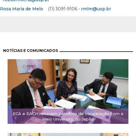
Rosa Maria de Melo
(11) 3091-9106 -
rmlm@usp.br
Paginación
NOTÍCIAS E COMUNICADOS
ECA e EACH renovam convênio de cooperação com a
Meio University, do Japão