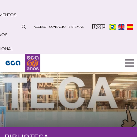
Pasar
al
MENTOS
contenido
principal
ACCESO
CONTACTO
SISTEMAS
DOS
CIONAL
BIBLIOTECA