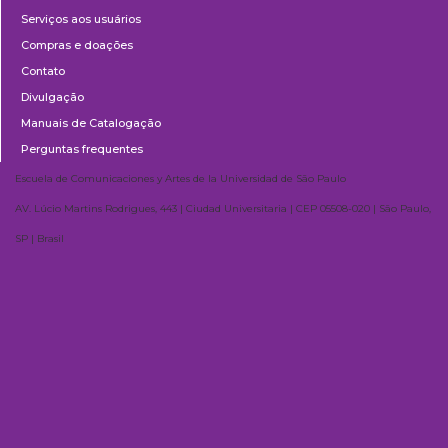
Serviços aos usuários
Compras e doações
Contato
Divulgação
Manuais de Catalogação
Perguntas frequentes
Escuela de Comunicaciones y Artes de la Universidad de São Paulo
AV. Lúcio Martins Rodrigues, 443 | Ciudad Universitaria | CEP 05508-020 | São Paulo,
SP | Brasil