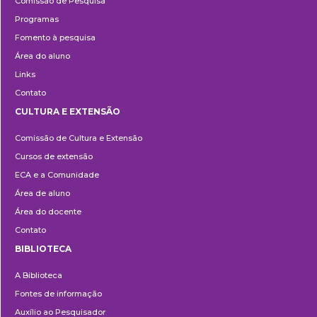
Comissão de Pesquisa
Programas
Fomento à pesquisa
Área do aluno
Links
Contato
CULTURA E EXTENSÃO
Cultura
Comissão de Cultura e Extensão
e
Cursos de extensão
Extensão
ECA e a Comunidade
Área de aluno
Área do docente
Contato
BIBLIOTECA
Biblioteca
A Biblioteca
Fontes de informação
Auxílio ao Pesquisador