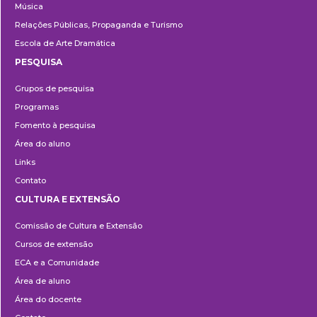
Música
Relações Públicas, Propaganda e Turismo
Escola de Arte Dramática
PESQUISA
Pesquisa
Grupos de pesquisa
Programas
Fomento à pesquisa
Área do aluno
Links
Contato
CULTURA E EXTENSÃO
Cultura
Comissão de Cultura e Extensão
e
Cursos de extensão
Extensão
ECA e a Comunidade
Área de aluno
Área do docente