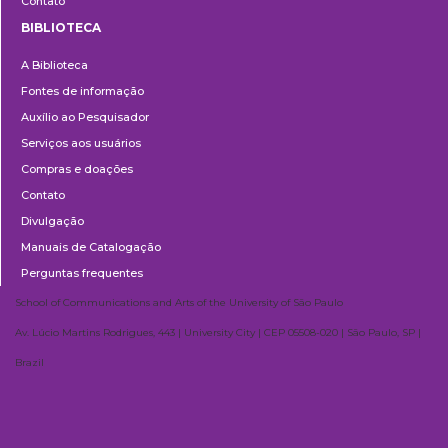
Contato
BIBLIOTECA
Biblioteca
A Biblioteca
Fontes de informação
Auxílio ao Pesquisador
Serviços aos usuários
Compras e doações
Contato
Divulgação
Manuais de Catalogação
Perguntas frequentes
School of Communications and Arts of the University of São Paulo
Av. Lúcio Martins Rodrigues, 443 | University City | CEP 05508-020 | São Paulo, SP |
Brazil