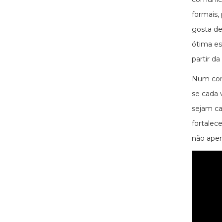
formais,
gosta de
ótima es
partir d
Num cont
se cada 
sejam ca
fortalec
não apen