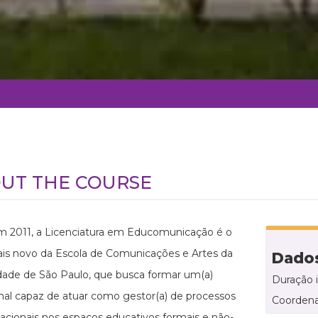
UT THE COURSE
m 2011, a Licenciatura em Educomunicação é o
is novo da Escola de Comunicações e Artes da
Dados
dade de São Paulo, que busca formar um(a)
Duração 
onal capaz de atuar como gestor(a) de processos
Coordena
cionais nos espaços educativos formais e não-