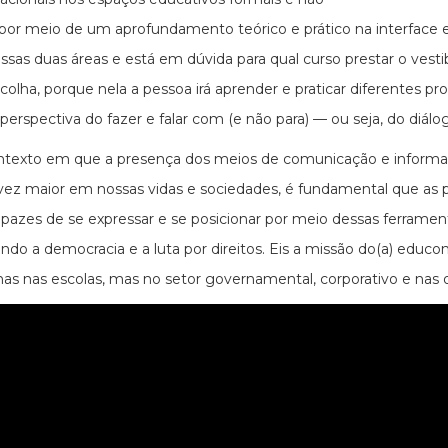
 por meio de um aprofundamento teórico e prático na interface
ssas duas áreas e está em dúvida para qual curso prestar o ves
colha, porque nela a pessoa irá aprender e praticar diferentes p
a perspectiva do fazer e falar com (e não para) — ou seja, do di
exto em que a presença dos meios de comunicação e informação
vez maior em nossas vidas e sociedades, é fundamental que as pe
pazes de se expressar e se posicionar por meio dessas ferramen
endo a democracia e a luta por direitos. Eis a missão do(a) edu
as nas escolas, mas no setor governamental, corporativo e nas o