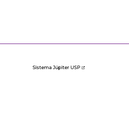
Sistema Júpiter USP
PESQUISA
CULTURA E EXTENSÃO
B
ntos
Pesquisa
Cultura
B