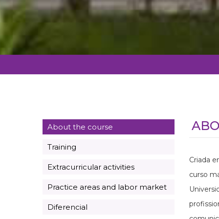
ABO
About the course
Training
Criada e
Extracurricular activities
curso ma
Practice areas and labor market
Universi
profissi
Diferencial
comunica