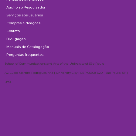
Auxílio ao Pesquisador
Serviços aos usuários
Compras e doações
Contato
Divulgação
Manuais de Catalogação
Perguntas frequentes
School of Communications and Arts of the University of São Paulo
Av. Lúcio Martins Rodrigues, 443 | University City | CEP 05508-020 | São Paulo, SP |
Brazil