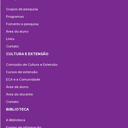
Pesquisa
Grupos de pesquisa
Programas
Fomento à pesquisa
Área do aluno
Links
Contato
CULTURA E EXTENSÃO
Cultura
Comissão de Cultura e Extensão
e
Cursos de extensão
Extensão
ECA e a Comunidade
Área de aluno
Área do docente
Contato
BIBLIOTECA
Biblioteca
A Biblioteca
Fontes de informação