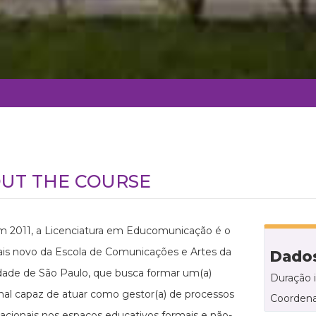
UT THE COURSE
m 2011, a Licenciatura em Educomunicação é o
is novo da Escola de Comunicações e Artes da
Dados
dade de São Paulo, que busca formar um(a)
Duração 
onal capaz de atuar como gestor(a) de processos
Coordena
cionais nos espaços educativos formais e não-