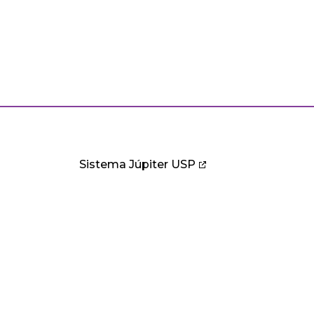
Sistema Júpiter USP
PESQUISA
CULTURA E EXTENSÃO
B
ntos
Pesquisa
Cultura
B