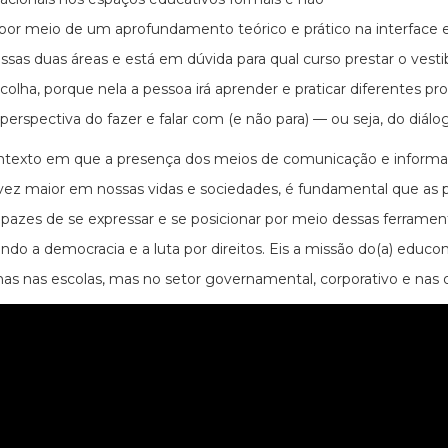
 por meio de um aprofundamento teórico e prático na interface
ssas duas áreas e está em dúvida para qual curso prestar o ves
colha, porque nela a pessoa irá aprender e praticar diferentes p
a perspectiva do fazer e falar com (e não para) — ou seja, do di
exto em que a presença dos meios de comunicação e informação
vez maior em nossas vidas e sociedades, é fundamental que as pe
pazes de se expressar e se posicionar por meio dessas ferramen
endo a democracia e a luta por direitos. Eis a missão do(a) edu
as nas escolas, mas no setor governamental, corporativo e nas o