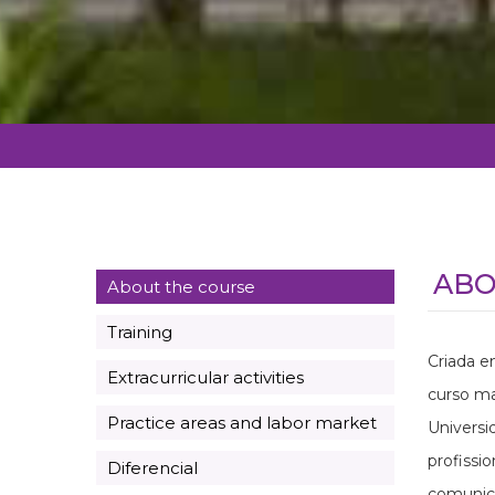
ABO
About the course
Training
Criada e
Extracurricular activities
curso ma
Practice areas and labor market
Universi
profissi
Diferencial
comunica