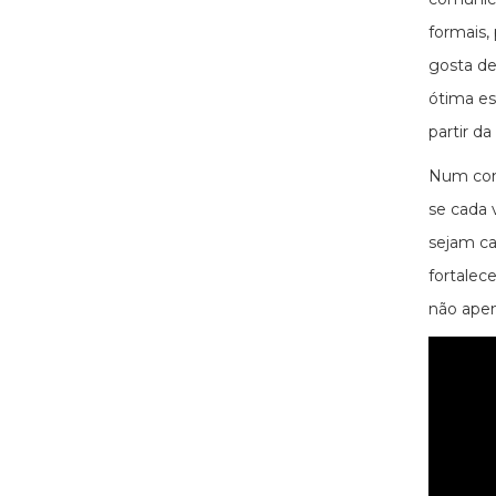
formais,
gosta de
ótima es
partir d
Num cont
se cada 
sejam ca
fortalec
não apen