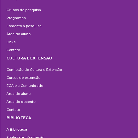
Pesquisa
Grupos de pesquisa
Programas
Fomento à pesquisa
Área do aluno
Links
Contato
CULTURA E EXTENSÃO
Cultura
Comissão de Cultura e Extensão
e
Cursos de extensão
Extensão
ECA e a Comunidade
Área de aluno
Área do docente
Contato
BIBLIOTECA
Biblioteca
A Biblioteca
Fontes de informação