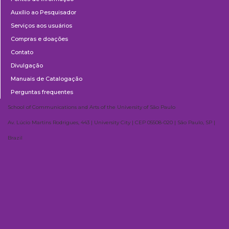
Auxílio ao Pesquisador
Serviços aos usuários
Compras e doações
Contato
Divulgação
Manuais de Catalogação
Perguntas frequentes
School of Communications and Arts of the University of São Paulo
Av. Lúcio Martins Rodrigues, 443 | University City | CEP 05508-020 | São Paulo, SP |
Brazil