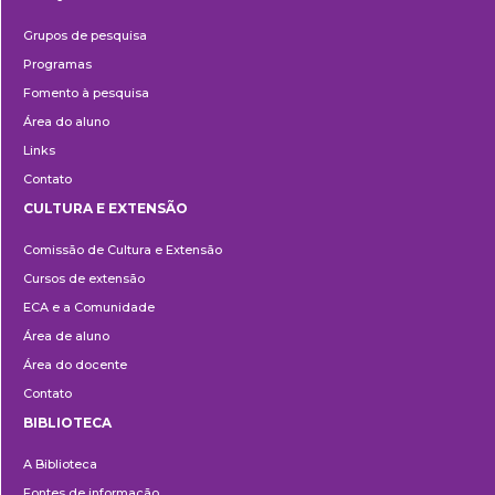
Pesquisa
Grupos de pesquisa
Programas
Fomento à pesquisa
Área do aluno
Links
Contato
CULTURA E EXTENSÃO
Cultura
Comissão de Cultura e Extensão
e
Cursos de extensão
Extensão
ECA e a Comunidade
Área de aluno
Área do docente
Contato
BIBLIOTECA
Biblioteca
A Biblioteca
Fontes de informação