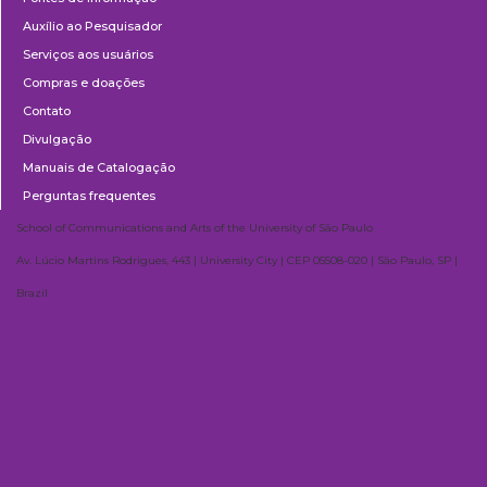
Auxílio ao Pesquisador
Serviços aos usuários
Compras e doações
Contato
Divulgação
Manuais de Catalogação
Perguntas frequentes
School of Communications and Arts of the University of São Paulo
Av. Lúcio Martins Rodrigues, 443 | University City | CEP 05508-020 | São Paulo, SP |
Brazil