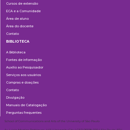
Cursos de extensão
Extensão
ECA e a Comunidade
Área de aluno
Área do docente
Contato
BIBLIOTECA
Biblioteca
A Biblioteca
Fontes de informação
Auxílio ao Pesquisador
Serviços aos usuários
Compras e doações
Contato
Divulgação
Manuais de Catalogação
Perguntas frequentes
School of Communications and Arts of the University of São Paulo
Av. Lúcio Martins Rodrigues, 443 | University City | CEP 05508-020 | São Paulo, SP |