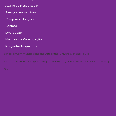
Auxílio ao Pesquisador
Serviços aos usuários
Compras e doações
Contato
Divulgação
Manuais de Catalogação
Perguntas frequentes
School of Communications and Arts of the University of São Paulo
Av. Lúcio Martins Rodrigues, 443 | University City | CEP 05508-020 | São Paulo, SP |
Brazil