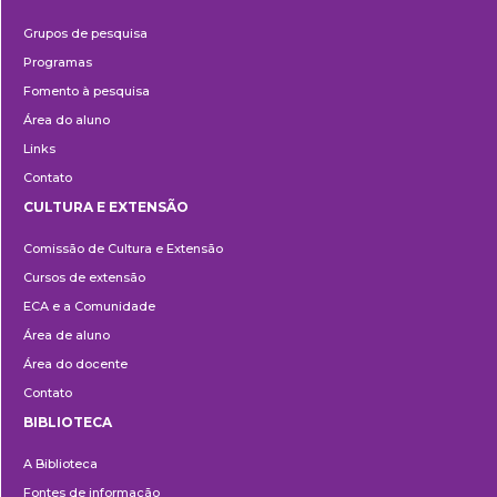
Pesquisa
Grupos de pesquisa
Programas
Fomento à pesquisa
Área do aluno
Links
Contato
CULTURA E EXTENSÃO
Cultura
Comissão de Cultura e Extensão
e
Cursos de extensão
Extensão
ECA e a Comunidade
Área de aluno
Área do docente
Contato
BIBLIOTECA
Biblioteca
A Biblioteca
Fontes de informação