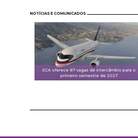
Pagination
NOTÍCIAS E COMUNICADOS
ECA oferece 87 vagas de intercâmbio para o
primeiro semestre de 2027