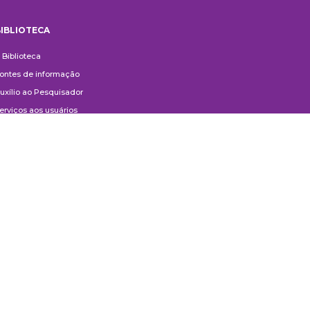
IBLIOTECA
iblioteca
 Biblioteca
ontes de informação
uxílio ao Pesquisador
erviços aos usuários
ompras e doações
ontato
ivulgação
anuais de Catalogação
erguntas frequentes