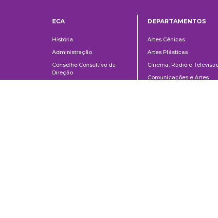
ECA
DEPARTAMENTOS
Institucional
Departame
História
Artes Cênicas
Administração
Artes Plásticas
Conselho Consultivo da
Cinema, Rádio e Televisã
Direção
Comunicações e Artes
Corpo docente e
Informação e Cultura
administrativo
Jornalismo e Editoração
Convênios e Parcerias
Música
Legislação
Relações Públicas,
Concursos
Propaganda e Turismo
Ouvidoria
Escola de Arte Dramática
School of Communications and Arts of the University of São Paulo
Av. Lúcio Martins Rodrigues, 443 | University City | CEP 05508-020 | Sã