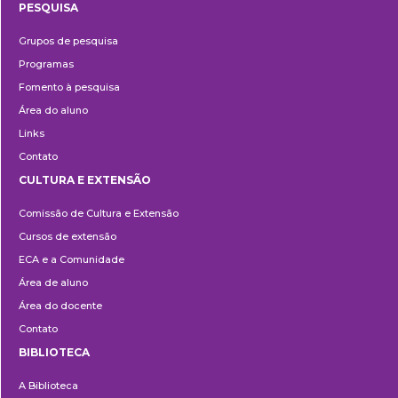
PESQUISA
Pesquisa
Grupos de pesquisa
Programas
Fomento à pesquisa
Área do aluno
Links
Contato
CULTURA E EXTENSÃO
Cultura
Comissão de Cultura e Extensão
e
Cursos de extensão
Extensão
ECA e a Comunidade
Área de aluno
Área do docente
Contato
BIBLIOTECA
Biblioteca
A Biblioteca