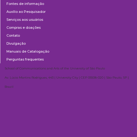
Fontes de informação
Auxílio ao Pesquisador
Serviços aos usuários
Compras e doações
Contato
Divulgação
Manuais de Catalogação
Perguntas frequentes
School of Communications and Arts of the University of São Paulo
Av. Lúcio Martins Rodrigues, 443 | University City | CEP 05508-020 | São Paulo, SP |
Brazil