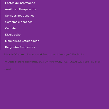
Fontes de informação
Auxílio ao Pesquisador
Serviços aos usuários
Compras e doações
Contato
Divulgação
Manuais de Catalogação
Perguntas frequentes
School of Communications and Arts of the University of São Paulo
Av. Lúcio Martins Rodrigues, 443 | University City | CEP 05508-020 | São Paulo, SP |
Brazil