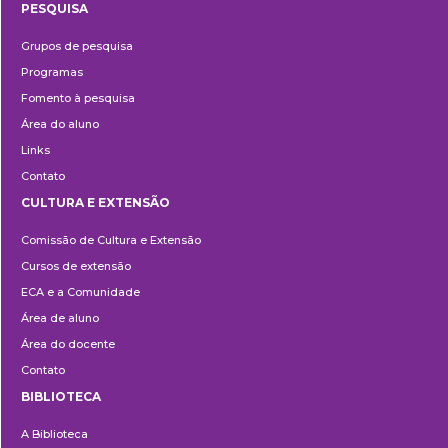
PESQUISA
Pesquisa
Grupos de pesquisa
Programas
Fomento à pesquisa
Área do aluno
Links
Contato
CULTURA E EXTENSÃO
Cultura
Comissão de Cultura e Extensão
e
Cursos de extensão
Extensão
ECA e a Comunidade
Área de aluno
Área do docente
Contato
BIBLIOTECA
Biblioteca
A Biblioteca