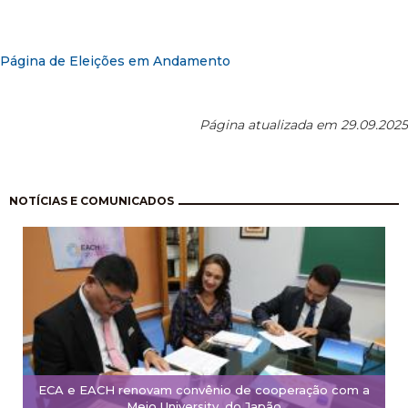
Página de Eleições em Andamento
Página atualizada em 29.09.2025
Pagination
NOTÍCIAS E COMUNICADOS
ECA e EACH renovam convênio de cooperação com a
Meio University, do Japão