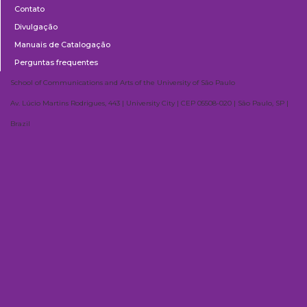
Contato
Divulgação
Manuais de Catalogação
Perguntas frequentes
School of Communications and Arts of the University of São Paulo
Av. Lúcio Martins Rodrigues, 443 | University City | CEP 05508-020 | São Paulo, SP |
Brazil