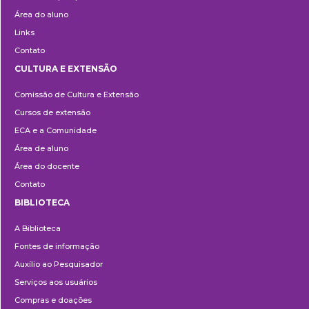
Área do aluno
Links
Contato
CULTURA E EXTENSÃO
Cultura
Comissão de Cultura e Extensão
e
Cursos de extensão
Extensão
ECA e a Comunidade
Área de aluno
Área do docente
Contato
BIBLIOTECA
Biblioteca
A Biblioteca
Fontes de informação
Auxílio ao Pesquisador
Serviços aos usuários
Compras e doações